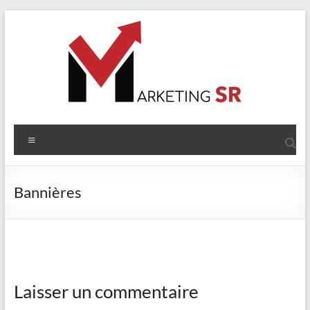
Aller
au
contenu
Marketing
Menu
SR
Des
Bannières
objets
promotionnels
à
votre
image
Laisser un commentaire