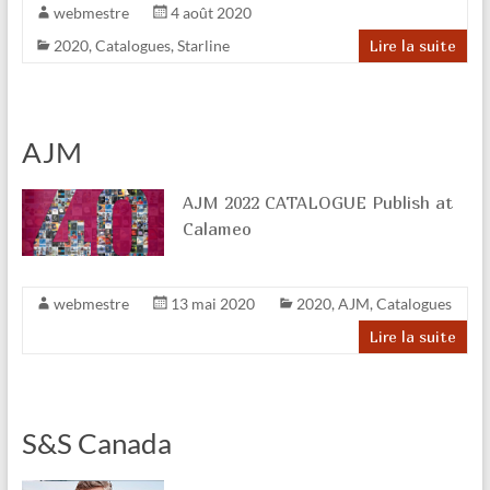
webmestre
4 août 2020
2020
,
Catalogues
,
Starline
Lire la suite
AJM
AJM 2022 CATALOGUE Publish at
Calameo
webmestre
13 mai 2020
2020
,
AJM
,
Catalogues
Lire la suite
S&S Canada