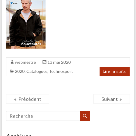
webmestre
13 mai 2020
2020
,
Catalogues
,
Technosport
Lire la suite
« Précédent
Suivant »