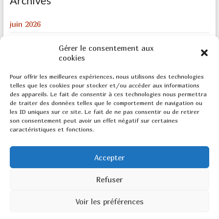
Archives
juin 2026
août 2024
Gérer le consentement aux
cookies
décembre 2023
février 2022
Pour offrir les meilleures expériences, nous utilisons des technologies
telles que les cookies pour stocker et/ou accéder aux informations
août 2020
des appareils. Le fait de consentir à ces technologies nous permettra
de traiter des données telles que le comportement de navigation ou
mai 2020
les ID uniques sur ce site. Le fait de ne pas consentir ou de retirer
son consentement peut avoir un effet négatif sur certaines
caractéristiques et fonctions.
Meta
Accepter
Connexion
Refuser
Voir les préférences
Copyright © 2026
Marketing SR
. All rights reserved. Theme
Spacious
by ThemeGrill. Powered by:
WordPress
.