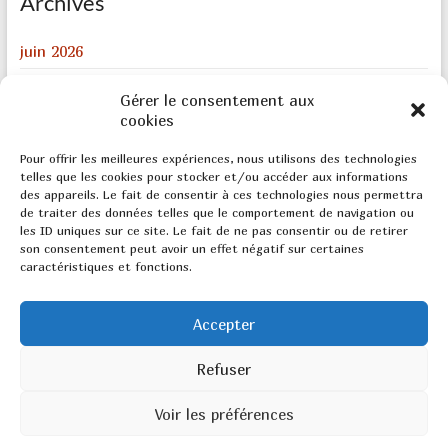
Archives
juin 2026
août 2024
Gérer le consentement aux
décembre 2023
cookies
février 2022
Pour offrir les meilleures expériences, nous utilisons des technologies
telles que les cookies pour stocker et/ou accéder aux informations
août 2020
des appareils. Le fait de consentir à ces technologies nous permettra
de traiter des données telles que le comportement de navigation ou
mai 2020
les ID uniques sur ce site. Le fait de ne pas consentir ou de retirer
son consentement peut avoir un effet négatif sur certaines
caractéristiques et fonctions.
Meta
Accepter
Connexion
Refuser
Voir les préférences
Copyright © 2026
Marketing SR
. All rights reserved. Theme
Spacious
by ThemeGrill. Powered by:
WordPress
.