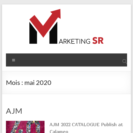
Aller
au
contenu
Marketing
Menu
SR
Des
Mois :
mai 2020
objets
promotionnels
à
votre
AJM
image
AJM 2022 CATALOGUE Publish at
Calameo