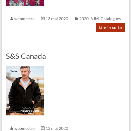
webmestre
13 mai 2020
2020
,
AJM
,
Catalogues
Lire la suite
S&S Canada
webmestre
13 mai 2020