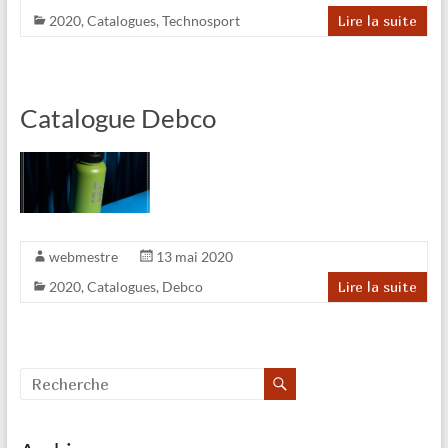
2020
,
Catalogues
,
Technosport
Lire la suite
Catalogue Debco
webmestre
13 mai 2020
2020
,
Catalogues
,
Debco
Lire la suite